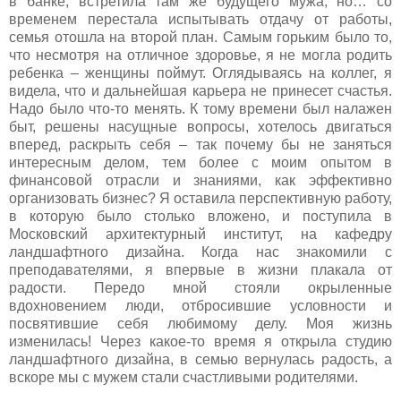
в банке, встретила там же будущего мужа, но… со
временем перестала испытывать отдачу от работы,
семья отошла на второй план. Самым горьким было то,
что несмотря на отличное здоровье, я не могла родить
ребенка – женщины поймут. Оглядываясь на коллег, я
видела, что и дальнейшая карьера не принесет счастья.
Надо было что-то менять. К тому времени был налажен
быт, решены насущные вопросы, хотелось двигаться
вперед, раскрыть себя – так почему бы не заняться
интересным делом, тем более с моим опытом в
финансовой отрасли и знаниями, как эффективно
организовать бизнес? Я оставила перспективную работу,
в которую было столько вложено, и поступила в
Московский архитектурный институт, на кафедру
ландшафтного дизайна. Когда нас знакомили с
преподавателями, я впервые в жизни плакала от
радости. Передо мной стояли окрыленные
вдохновением люди, отбросившие условности и
посвятившие себя любимому делу. Моя жизнь
изменилась! Через какое-то время я открыла студию
ландшафтного дизайна, в семью вернулась радость, а
вскоре мы с мужем стали счастливыми родителями.