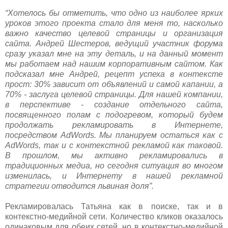
“Хотелось бы отметить, что одно из наиболее ярких
уроков этого проекта стало для меня то, насколько
важно качество целевой страницы и организация
сайта. Андрей Шестеров, ведущий участник форума
сразу указал мне на эту деталь, и на данный момент
мы работаем над нашим корпоративным сайтом. Как
подсказал мне Андрей, рецепт успеха в контексте
прост: 30% зависит от объявлений и самой капании, а
70% - заслуга целевой страницы. Для нашей компании,
в перспективе - создание отдельного сайта,
посвященного полам с подогревом, который будем
продолжать рекламировать в Интернете,
посредством AdWords. Мы планируем остаться как с
AdWords, так и с контекстной рекламой как таковой.
В прошлом, мы активно рекламировались в
традиционных медиа, но сегодня ситуация во многом
изменилась, и Интернету в нашей рекламной
стратегии отводится львиная доля”.
Рекламировалась Татьяна как в поиске, так и в
контекстно-медийной сети. Количество кликов оказалось
одинаковым для обеих сетей, но в контекстно-медийной