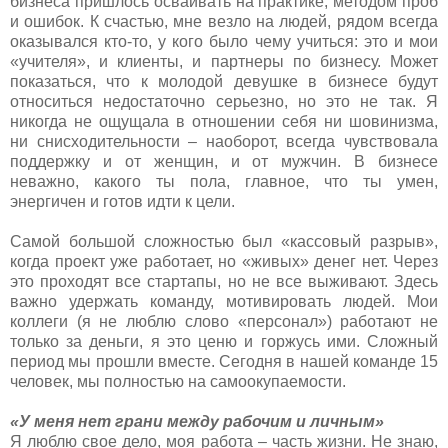
бизнеса пришлось осваивать на практике, методом проб
и ошибок. К счастью, мне везло на людей, рядом всегда
оказывался кто-то, у кого было чему учиться: это и мои
«учителя», и клиенты, и партнеры по бизнесу. Может
показаться, что к молодой девушке в бизнесе будут
относиться недостаточно серьезно, но это не так. Я
никогда не ощущала в отношении себя ни шовинизма,
ни снисходительности – наоборот, всегда чувствовала
поддержку и от женщин, и от мужчин. В бизнесе
неважно, какого ты пола, главное, что ты умен,
энергичен и готов идти к цели.
Самой большой сложностью был «кассовый разрыв»,
когда проект уже работает, но «живых» денег нет. Через
это проходят все стартапы, но не все выживают. Здесь
важно удержать команду, мотивировать людей. Мои
коллеги (я не люблю слово «персонал») работают не
только за деньги, я это ценю и горжусь ими. Сложный
период мы прошли вместе. Сегодня в нашей команде 15
человек, мы полностью на самоокупаемости.
«У меня нет грани между рабочим и личным»
Я люблю свое дело, моя работа – часть жизни. Не знаю,